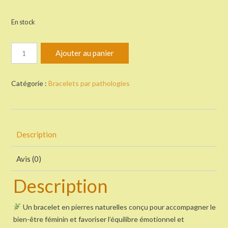
En stock
quantité
Ajouter au panier
de
Bracelet
Endométriose
Catégorie :
Bracelets par pathologies
Description
Avis (0)
Description
Un bracelet en pierres naturelles conçu pour accompagner le
bien-être féminin et favoriser l’équilibre émotionnel et